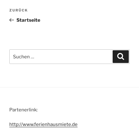
Beitragsnavigation
Vorheriger
ZURÜCK
Beitrag
Startseite
Suche
Suche
nach:
Partenerlink:
http://www.ferienhausmiete.de